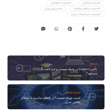
#اینترنت کم‌تأخیر
#اینترنت ماهواره‌ای
#اینترنت مناطق دورافتاده
#مدار پایین زمین
#وضعیت استارلینک در ایران
شبکه
تأخیر (Latency) در شبکه چیست و چرا باعث لگ
می‌شود؟
امنیت شبکه
امنیت شبکه چیست؟ از تله‌های سایبری تا سدهای
دفاعی مدرن