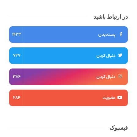
در ارتباط باشید
پسندیدن
1423
دنبال کردن
727
دنبال کردن
386
عضویت
284
فیسبوک