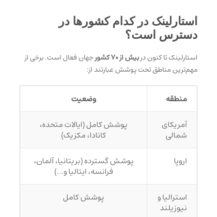
استارلینک در کدام کشورها در
دسترس است؟
استارلینک تا کنون در
بیش از ۷۰ کشور
جهان فعال است. برخی از
مهم‌ترین مناطق تحت پوشش عبارتند از:
منطقه
وضعیت
آمریکای
پوشش کامل (ایالات متحده،
شمالی
کانادا، مکزیک)
اروپا
پوشش گسترده (بریتانیا، آلمان،
فرانسه، ایتالیا و…)
استرالیا و
پوشش کامل
نیوزیلند