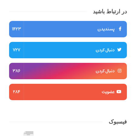
در ارتباط باشید
پسندیدن
1423
دنبال کردن
727
دنبال کردن
386
عضویت
284
فیسبوک