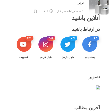
برتر
8 min
1 سال قبل
,
wiki_admin
آنلاین باشید
در ارتباط باشید
284
386
727
1423
پسندیدن
دنبال کردن
دنبال کردن
عضویت
تصویر
آخرین مطالب