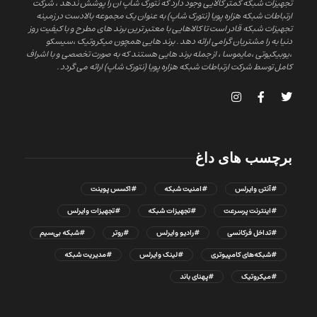
تجهیزات شبکه کمتر کالایی وجود دارد که نتورک شاپ آن را پوشش ندهد ، شرکت
ارتباطات شبکه هزاره پویا (نتورک شاپ) به عنوان یک مجموعه بالادست در زمینه
تجهیزات شبکه قادر است تا کالاهایی با معتبر ترین برند های مطرح و با کیفیت روز
دنیا به را مشتریان گرامی ارائه دهد . برند هایی همچون میکروتیک ،سیسکو
،یوبیکیوتی ،مایموسا ، از جمله برند هایی هستند که به صورت تخصصی و با اشراف
کامل توسط شرکت ارتباطات شبکه هزاره پویا (نتورک شاپ) ارائه می گردد .
برچسب های داغ
#آنتن وایرلس
#امنیت شبکه
#اکسس پوینت
#اینترنت پرسرعت
#تجهیزات شبکه
#تجهیزات وایرلس
#تداخل فرکانسی
#رادیو وایرلس
#روتر
#شبکه بی‌سیم
#شبکه‌های کامپیوتری
#لینک وایرلس
#مدیریت شبکه
#میکروتیک
#پهنای باند