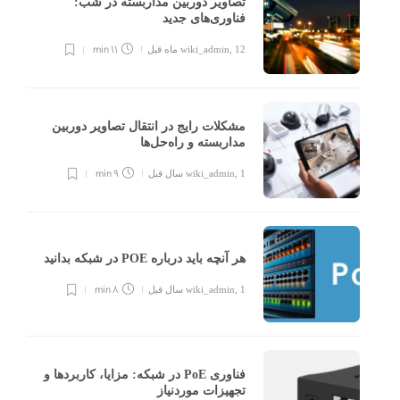
تصاویر دوربین مداربسته در شب:
فناوری‌های جدید
11 min
12 ماه قبل
,
wiki_admin
مشکلات رایج در انتقال تصاویر دوربین
مداربسته و راه‌حل‌ها
9 min
1 سال قبل
,
wiki_admin
هر آنچه باید درباره POE در شبکه بدانید
8 min
1 سال قبل
,
wiki_admin
dmin
,
4 ماه قبل
فناوری PoE در شبکه: مزایا، کاربردها و
6
تجهیزات موردنیاز
min