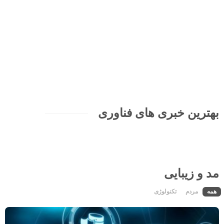
فناوری PoE در شبکه: مزایا،
کاربردها و تجهیزات موردنیاز
9 min
1 سال قبل
,
wiki_admin
بهترین خبری های فناوری
مد و زیبایی
همه
مردم
تکنولوژی