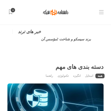
0
خبر های ترند
ماژول‌ شبکه‌و‌4برند محبوب آن
دسته بندی های مهم
همه
استایل
انگیزه
تکنولوژی
راهنما