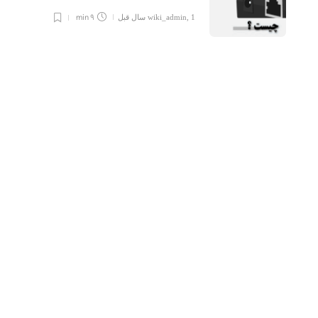
9 min
1 سال قبل
,
wiki_admin
تصاویر دوربین مداربسته در
شب: فناوری‌های جدید
12 ماه قبل
,
wiki_admin
11 min
مشکلات رایج در انتقال تصاویر
دوربین مداربسته و راه‌حل‌ها
9 min
1 سال قبل
,
wiki_admin
هر آنچه باید درباره POE در
شبکه بدانید
8 min
1 سال قبل
,
wiki_admin