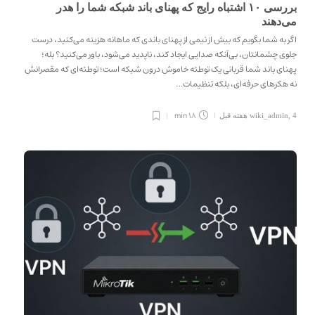
بررسی ۱۰ اشتباه رایج که پهنای باند شبکه شما را هدر
می‌دهند
اگر به شما بگویم که بیش از نیمی از پهنای باندی که ماهانه هزینه می‌کنید، درست
جلوی چشمانتان، بی‌آنکه صدایی ایجاد کند، ناپدید می‌شود، باور می‌کنید؟ بله؛
پهنای باند شما قربانی یک توطئه خاموش درون شبکه است؛ توطئه‌ای که مقصرانش
نه هکرهای حرفه‌ای، بلکه تنظیمات…
18 min
4 هفته قبل
,
wiki_admin