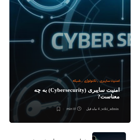
امنی
سایب
تکنول
شبک
امنیت سایبری
تکنولوژی
شبکه
,
,
امنیت سایبری (Cybersecurity) به چه
معناست?
16 min
wiki_admin
,
4 ماه قبل