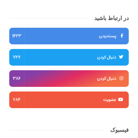
در ارتباط باشید
پسندیدن
1423
دنبال کردن
727
دنبال کردن
386
عضویت
284
فیسبوک