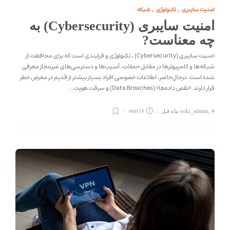
امنیت سایبری
تکنولوژی
شبکه
,
,
امنیت سایبری (Cybersecurity) به
چه معناست?
امنیت سایبری (Cybersecurity) ، تکنولوژی و فرایندی است که برای محافظت از
شبکه‌ها و کامپیوترها در مقابل حملات، آسیب‌ها و دسترسی‌های غیرمجاز معرفی
شده است. درحال‌حاضر، اطلاعات خصوصی افراد بسیار بیشتر از قدیم در معرض خطر
قرار دارند. «نقض داده‌ها» (Data Breaches) و سرقت هویت…
16 min
4 ماه قبل
,
wiki_admin