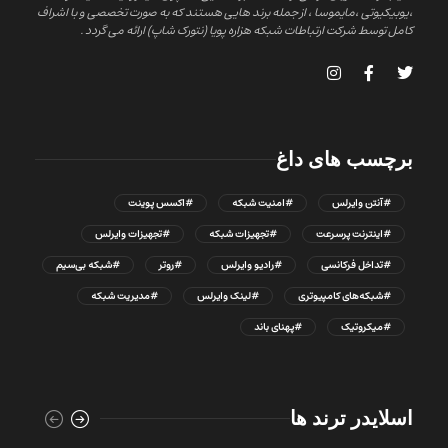
،یوبیکیوتی ،مایموسا ، از جمله برند هایی هستند که به صورت تخصصی و با اشراف
کامل توسط شرکت ارتباطات شبکه هزاره پویا (نتورک شاپ) ارائه می گردد .
برچسب های داغ
#آنتن وایرلس
#امنیت شبکه
#اکسس پوینت
#اینترنت پرسرعت
#تجهیزات شبکه
#تجهیزات وایرلس
#تداخل فرکانسی
#رادیو وایرلس
#روتر
#شبکه بی‌سیم
#شبکه‌های کامپیوتری
#لینک وایرلس
#مدیریت شبکه
#میکروتیک
#پهنای باند
اسلایدر ترند ها