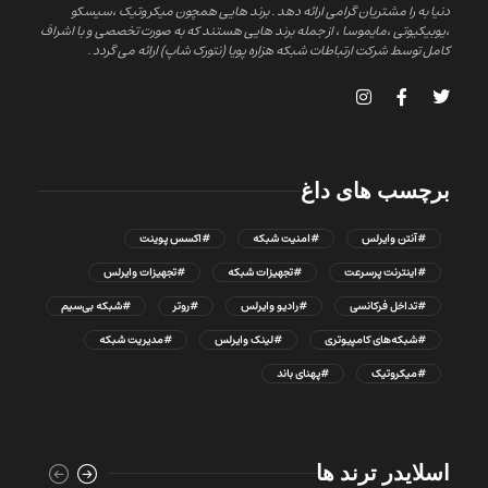
دنیا به را مشتریان گرامی ارائه دهد . برند هایی همچون میکروتیک ،سیسکو
،یوبیکیوتی ،مایموسا ، از جمله برند هایی هستند که به صورت تخصصی و با اشراف
کامل توسط شرکت ارتباطات شبکه هزاره پویا (نتورک شاپ) ارائه می گردد .
برچسب های داغ
#آنتن وایرلس
#امنیت شبکه
#اکسس پوینت
#اینترنت پرسرعت
#تجهیزات شبکه
#تجهیزات وایرلس
#تداخل فرکانسی
#رادیو وایرلس
#روتر
#شبکه بی‌سیم
#شبکه‌های کامپیوتری
#لینک وایرلس
#مدیریت شبکه
#میکروتیک
#پهنای باند
اسلایدر ترند ها