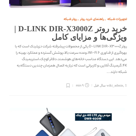
تجهیزات شبکه
راهنمای خرید روتر
روتر شبکه
,
,
خرید روتر D-LINK DIR-X3000Z |
ویژگی‌ها و مزایای کامل
روتر D-LINK DIR-X3000Z یکی از محصولات پیشرفته شرکت دی‌لینک است که با
بهره‌گیری از فناوری Wi-Fi 6،وعده سرعت بالا،پوشش گسترده و عملکرد بهینه را
می‌دهد. این دستگاه مناسب خانه‌های هوشمند،دفاتر کوچک،استریمینگ
4K،گیمینگ آنلاین،و کاربرانی است که نیاز به اتصال همزمان چندین دستگاه به
شبکه دارند….
9 min
1 سال قبل
,
wiki_admin