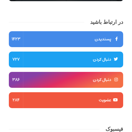
در ارتباط باشید
پسندیدن
1423
دنبال کردن
727
دنبال کردن
386
عضویت
284
فیسبوک