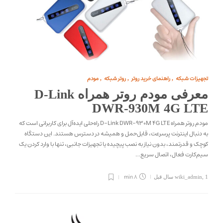
تجهیزات شبکه
راهنمای خرید روتر
روتر شبکه
مودم
,
,
,
معرفی مودم روتر همراه D-Link
DWR-930M 4G LTE
مودم روتر همراه D-Link DWR-930M 4G LTE راه‌حلی ایده‌آل برای کاربرانی است که
به دنبال اینترنت پرسرعت، قابل‌حمل و همیشه در دسترس هستند. این دستگاه
کوچک و قدرتمند، بدون نیاز به نصب پیچیده یا تجهیزات جانبی، تنها با وارد کردن یک
سیم‌کارت فعال، اتصال سریع…
8 min
1 سال قبل
,
wiki_admin