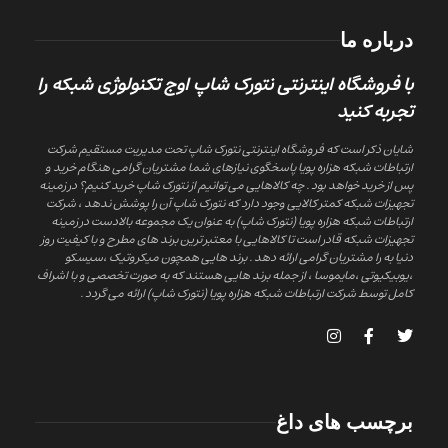
درباره ما
با فروشگاه اینترنتی نتورک شاپ اوج تکنولوژی شبکه را
تجربه کنید
شایان ذکر است که فروشگاه اینترنتی نتورک شاپ تحت مدیریت مستقیم شرکت
ارتباطات شبکه هزاره پویا پاسخگوی نیازهای شما مشتریان گرامی هنگام خرید و
پس از خرید خواهد بود . چه کالاهایی می توانیم از نتورک شاپ خرید کنیم؟ در زمینه
تجهیزات شبکه کمتر کالایی وجود دارد که نتورک شاپ آن را پوشش ندهد ، شرکت
ارتباطات شبکه هزاره پویا (نتورک شاپ) به عنوان یک مجموعه بالادست در زمینه
تجهیزات شبکه قادر است تا کالاهایی با معتبر ترین برند های مطرح و با کیفیت روز
دنیا به را مشتریان گرامی ارائه دهد . برند هایی همچون میکروتیک ،سیسکو
،یوبیکیوتی ،مایموسا ، از جمله برند هایی هستند که به صورت تخصصی و با اشراف
کامل توسط شرکت ارتباطات شبکه هزاره پویا (نتورک شاپ) ارائه می گردد .
برچسب های داغ