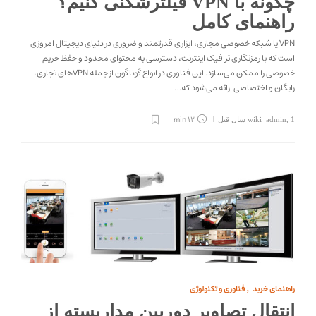
چگونه با VPN فیلترشکنی کنیم؟
راهنمای کامل
VPN یا شبکه خصوصی مجازی، ابزاری قدرتمند و ضروری در دنیای دیجیتال امروزی
است که با رمزنگاری ترافیک اینترنت، دسترسی به محتوای محدود و حفظ حریم
خصوصی را ممکن می‌سازد. این فناوری در انواع گوناگون از جمله VPN‌های تجاری،
رایگان و اختصاصی ارائه می‌شود که…
12 min
1 سال قبل
,
wiki_admin
راهنمای خرید
فناوری و تکنولوژی
,
انتقال تصاویر دوربین مداربسته از