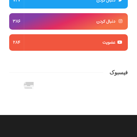
دنبال کردن
727
دنبال کردن
386
عضویت
284
فیسبوک