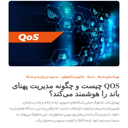
بهینه‌سازی شبکه
شبکه
فناوری و تکنولوژی
مدیریت و پیکربندی شبکه
,
,
,
QOS چیست و چگونه مدیریت پهنای
باند را هوشمند می‌کند؟
پهنای باند، شاهرگ حیاتی شبکه‌های امروزی، چه در خانه و چه در سازمان،
تعیین‌کننده سرعت و کیفیت ارتباطات ماست. اما وقتی چندین دستگاه همزمان به
دانلود، استریمینگ یا تماس‌های ویدیویی مشغول‌اند، این شاهرگ می‌تواند به
سرعت مسدود شود. اینجا QoS یا کیفیت سرویس به‌عنوان یک…