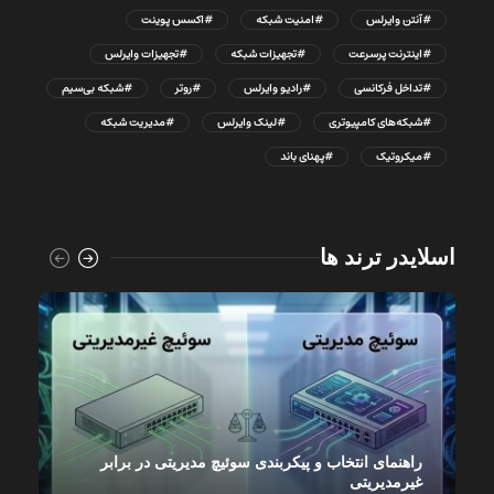
#آنتن وایرلس
#امنیت شبکه
#اکسس پوینت
#اینترنت پرسرعت
#تجهیزات شبکه
#تجهیزات وایرلس
#تداخل فرکانسی
#رادیو وایرلس
#روتر
#شبکه بی‌سیم
#شبکه‌های کامپیوتری
#لینک وایرلس
#مدیریت شبکه
#میکروتیک
#پهنای باند
اسلایدر ترند ها
راهنمای انتخاب و پیکربندی سوئیچ مدیریتی در برابر
غیرمدیریتی