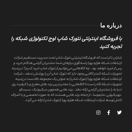
درباره ما
با فروشگاه اینترنتی نتورک شاپ اوج تکنولوژی شبکه را
تجربه کنید
شایان ذکر است که فروشگاه اینترنتی نتورک شاپ تحت مدیریت مستقیم شرکت
ارتباطات شبکه هزاره پویا پاسخگوی نیازهای شما مشتریان گرامی هنگام خرید و
پس از خرید خواهد بود . چه کالاهایی می توانیم از نتورک شاپ خرید کنیم؟ در زمینه
تجهیزات شبکه کمتر کالایی وجود دارد که نتورک شاپ آن را پوشش ندهد ، شرکت
ارتباطات شبکه هزاره پویا (نتورک شاپ) به عنوان یک مجموعه بالادست در زمینه
تجهیزات شبکه قادر است تا کالاهایی با معتبر ترین برند های مطرح و با کیفیت روز
دنیا به را مشتریان گرامی ارائه دهد . برند هایی همچون میکروتیک ،سیسکو
،یوبیکیوتی ،مایموسا ، از جمله برند هایی هستند که به صورت تخصصی و با اشراف
کامل توسط شرکت ارتباطات شبکه هزاره پویا (نتورک شاپ) ارائه می گردد .