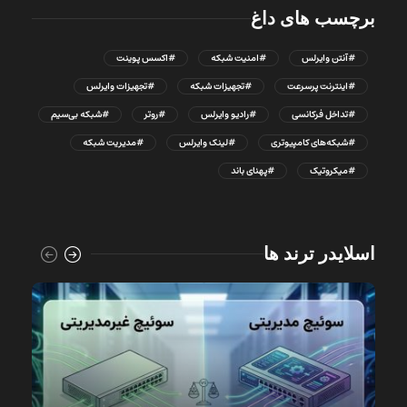
برچسب های داغ
#آنتن وایرلس
#امنیت شبکه
#اکسس پوینت
#اینترنت پرسرعت
#تجهیزات شبکه
#تجهیزات وایرلس
#تداخل فرکانسی
#رادیو وایرلس
#روتر
#شبکه بی‌سیم
#شبکه‌های کامپیوتری
#لینک وایرلس
#مدیریت شبکه
#میکروتیک
#پهنای باند
اسلایدر ترند ها