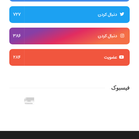
دنبال کردن
727
دنبال کردن
386
عضویت
284
فیسبوک