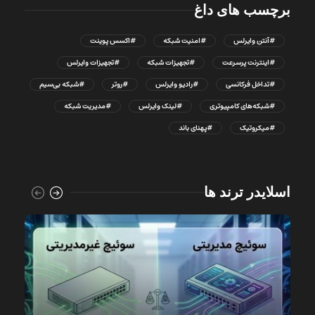
برچسب های داغ
#آنتن وایرلس
#امنیت شبکه
#اکسس پوینت
#اینترنت پرسرعت
#تجهیزات شبکه
#تجهیزات وایرلس
#تداخل فرکانسی
#رادیو وایرلس
#روتر
#شبکه بی‌سیم
#شبکه‌های کامپیوتری
#لینک وایرلس
#مدیریت شبکه
#میکروتیک
#پهنای باند
اسلایدر ترند ها