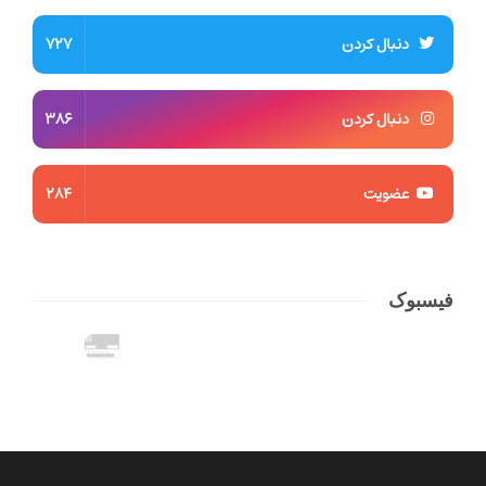
دنبال کردن
727
دنبال کردن
386
عضویت
284
فیسبوک