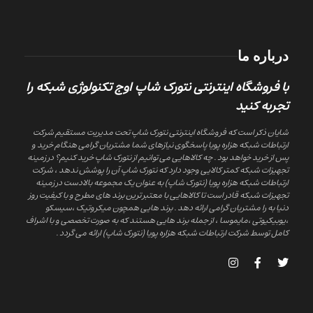
درباره ما
با فروشگاه اینترنتی نتورک شاپ اوج تکنولوژی شبکه را
تجربه کنید
شایان ذکر است که فروشگاه اینترنتی نتورک شاپ تحت مدیریت مستقیم شرکت
ارتباطات شبکه هزاره پویا پاسخگوی نیازهای شما مشتریان گرامی هنگام خرید و
پس از خرید خواهد بود . چه کالاهایی می توانیم از نتورک شاپ خرید کنیم؟ در زمینه
تجهیزات شبکه کمتر کالایی وجود دارد که نتورک شاپ آن را پوشش ندهد ، شرکت
ارتباطات شبکه هزاره پویا (نتورک شاپ) به عنوان یک مجموعه بالادست در زمینه
تجهیزات شبکه قادر است تا کالاهایی با معتبر ترین برند های مطرح و با کیفیت روز
دنیا به را مشتریان گرامی ارائه دهد . برند هایی همچون میکروتیک ،سیسکو
،یوبیکیوتی ،مایموسا ، از جمله برند هایی هستند که به صورت تخصصی و با اشراف
کامل توسط شرکت ارتباطات شبکه هزاره پویا (نتورک شاپ) ارائه می گردد .