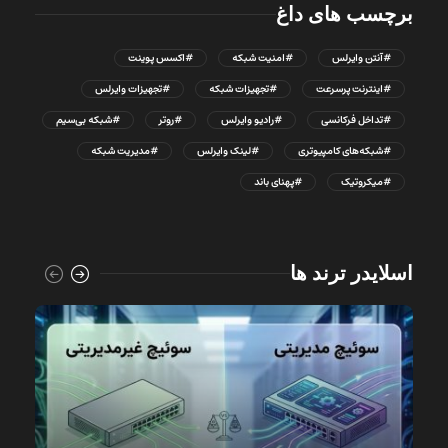
برچسب های داغ
#آنتن وایرلس
#امنیت شبکه
#اکسس پوینت
#اینترنت پرسرعت
#تجهیزات شبکه
#تجهیزات وایرلس
#تداخل فرکانسی
#رادیو وایرلس
#روتر
#شبکه بی‌سیم
#شبکه‌های کامپیوتری
#لینک وایرلس
#مدیریت شبکه
#میکروتیک
#پهنای باند
اسلایدر ترند ها