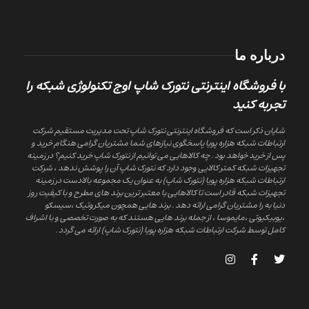
درباره ما
با فروشگاه اینترنتی نتورک شاپ اوج تکنولوژی شبکه را
تجربه کنید
شایان ذکر است که فروشگاه اینترنتی نتورک شاپ تحت مدیریت مستقیم شرکت
ارتباطات شبکه هزاره پویا پاسخگوی نیازهای شما مشتریان گرامی هنگام خرید و
پس از خرید خواهد بود . چه کالاهایی می توانیم از نتورک شاپ خرید کنیم؟ در زمینه
تجهیزات شبکه کمتر کالایی وجود دارد که نتورک شاپ آن را پوشش ندهد ، شرکت
ارتباطات شبکه هزاره پویا (نتورک شاپ) به عنوان یک مجموعه بالادست در زمینه
تجهیزات شبکه قادر است تا کالاهایی با معتبر ترین برند های مطرح و با کیفیت روز
دنیا به را مشتریان گرامی ارائه دهد . برند هایی همچون میکروتیک ،سیسکو
،یوبیکیوتی ،مایموسا ، از جمله برند هایی هستند که به صورت تخصصی و با اشراف
کامل توسط شرکت ارتباطات شبکه هزاره پویا (نتورک شاپ) ارائه می گردد .