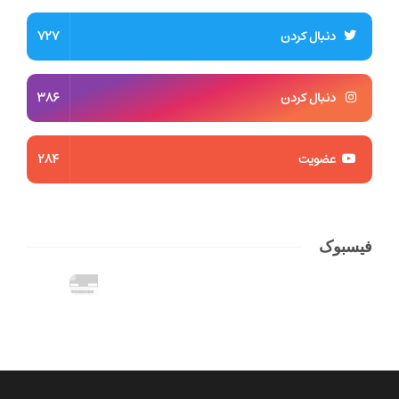
دنبال کردن
727
دنبال کردن
386
عضویت
284
فیسبوک