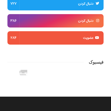
دنبال کردن
727
دنبال کردن
386
عضویت
284
فیسبوک