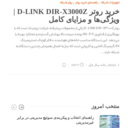
تجهیزات شبکه
راهنمای خرید روتر
روتر شبکه
,
,
خرید روتر D-LINK DIR-X3000Z |
ویژگی‌ها و مزایای کامل
روتر D-LINK DIR-X3000Z یکی از محصولات پیشرفته شرکت دی‌لینک است که با
بهره‌گیری از فناوری Wi-Fi 6،وعده سرعت بالا،پوشش گسترده و عملکرد بهینه را
می‌دهد. این دستگاه مناسب خانه‌های هوشمند،دفاتر کوچک،استریمینگ
4K،گیمینگ آنلاین،و کاربرانی است که نیاز به اتصال همزمان چندین دستگاه به
شبکه دارند….
9 min
1 سال قبل
,
wiki_admin
منتخب امروز
راهنمای انتخاب و پیکربندی سوئیچ مدیریتی در برابر
غیرمدیریتی