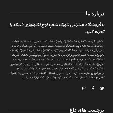
درباره ما
با فروشگاه اینترنتی نتورک شاپ اوج تکنولوژی شبکه را
تجربه کنید
شایان ذکر است که فروشگاه اینترنتی نتورک شاپ تحت مدیریت مستقیم شرکت
ارتباطات شبکه هزاره پویا پاسخگوی نیازهای شما مشتریان گرامی هنگام خرید و
پس از خرید خواهد بود . چه کالاهایی می توانیم از نتورک شاپ خرید کنیم؟ در زمینه
تجهیزات شبکه کمتر کالایی وجود دارد که نتورک شاپ آن را پوشش ندهد ، شرکت
ارتباطات شبکه هزاره پویا (نتورک شاپ) به عنوان یک مجموعه بالادست در زمینه
تجهیزات شبکه قادر است تا کالاهایی با معتبر ترین برند های مطرح و با کیفیت روز
دنیا به را مشتریان گرامی ارائه دهد . برند هایی همچون میکروتیک ،سیسکو
،یوبیکیوتی ،مایموسا ، از جمله برند هایی هستند که به صورت تخصصی و با اشراف
کامل توسط شرکت ارتباطات شبکه هزاره پویا (نتورک شاپ) ارائه می گردد .
برچسب های داغ