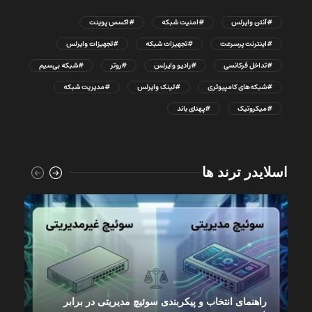
#آنتن وایرلس
#امنیت شبکه
#اکسس پوینت
#اینترنت پرسرعت
#تجهیزات شبکه
#تجهیزات وایرلس
#تداخل فرکانسی
#رادیو وایرلس
#روتر
#شبکه بی‌سیم
#شبکه‌های کامپیوتری
#لینک وایرلس
#مدیریت شبکه
#میکروتیک
#پهنای باند
اسلایدر ترند ها
راهنمای انتخاب و پیکربندی سوئیچ مدیریتی در برابر