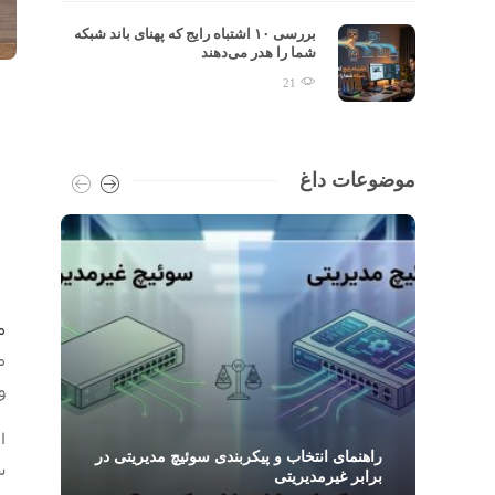
تفاوت TCP و UDP در Throughput:
بررسی ۱۰ اشتباه رایج که پهنای باند شبکه
شما را هدر می‌دهند
21
موضوعات داغ
م
و
ا
PSE در شبکه چیست و چگونه تجهیزات PoE
راهنمای انتخاب و پیکربندی سوئیچ مدیریتی در
س
برابر غیرمدیریتی