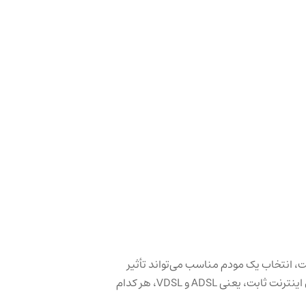
ت، انتخاب یک مودم مناسب می‌تواند تأثیر
چشمگیری بر کیفیت تجربه آنلاین شما داشته باشد. دو فناوری رایج برای اینترنت ثابت، یعنی ADSL و VDSL، هر کدام