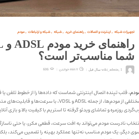
تجهیزات شبکه
اینترنت و اتصالات
راهنمای خرید
شبکه
شبکه و ارتباطات
مودم
,
,
,
,
,
شما مناسب‌تر است؟
7 min
خواندن
1 سال قبل
,
wiki_admin
606
ودم
، قلب تپنده اتصال اینترنتی شماست که داده‌ها را از خطوط تلفن یا ف
مختلفی از مودم‌ها، از جمله ADSL و VDSL، با سرعت
ب‌گردی روزمره و تماشای ویدئو گرفته تا استریم با کیفیت بالا و بازی آنلای
نتخاب نادرست مودم می‌تواند به افت سرعت، قطعی مکرر، یا حتی ناساز
وی دیگر، یک مودم مناسب نه‌تنها عملکرد بهینه را تضمین می‌کند، بلکه ب