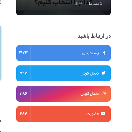
ز
2 هفته قبل
18
ش
در ارتباط باشید
پسندیدن
1423
دنبال کردن
727
دنبال کردن
386
عضویت
284