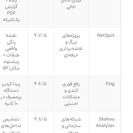
کردن کانال
زنده +
خالی
گزارش
PDF
یک‌کلیکه
NetSpot
پروژه‌های
۴.۷/۵
نقشه
بزرگ و
رنگی
نقشه‌برداری
واقعی
حرفه‌ای
طبقات +
پیشنهاد
مکان AP
Fing
رفع فوری
۴.۶/۵
پیدا کردن
کندی و
دستگاه
مشکلات
پرمصرف در
امنیتی
۱۰ ثانیه
Ekahau
شبکه‌های
۴.۸/۵
تشخیص
Analyzer
سازمانی و
تداخل‌های
صنعتی
صنعتی +