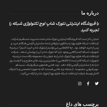
درباره ما
با فروشگاه اینترنتی نتورک شاپ اوج تکنولوژی شبکه را
تجربه کنید
شایان ذکر است که فروشگاه اینترنتی نتورک شاپ تحت مدیریت مستقیم شرکت
ارتباطات شبکه هزاره پویا پاسخگوی نیازهای شما مشتریان گرامی هنگام خرید و
پس از خرید خواهد بود . چه کالاهایی می توانیم از نتورک شاپ خرید کنیم؟ در زمینه
تجهیزات شبکه کمتر کالایی وجود دارد که نتورک شاپ آن را پوشش ندهد ، شرکت
ارتباطات شبکه هزاره پویا (نتورک شاپ) به عنوان یک مجموعه بالادست در زمینه
تجهیزات شبکه قادر است تا کالاهایی با معتبر ترین برند های مطرح و با کیفیت روز
دنیا به را مشتریان گرامی ارائه دهد . برند هایی همچون میکروتیک ،سیسکو
،یوبیکیوتی ،مایموسا ، از جمله برند هایی هستند که به صورت تخصصی و با اشراف
کامل توسط شرکت ارتباطات شبکه هزاره پویا (نتورک شاپ) ارائه می گردد .
برچسب های داغ