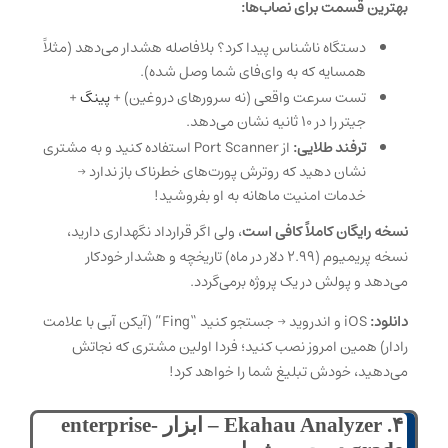
بهترین قسمت برای نصاب‌ها:
دستگاه ناشناس پیدا کرد؟ بلافاصله هشدار می‌دهد (مثلاً
همسایه که به وای‌فای شما وصل شده).
تست سرعت واقعی (نه سرورهای دروغین) +
پینگ
+
جیتر را در ۱۰ ثانیه نشان می‌دهد.
ترفند طلایی:
از Port Scanner استفاده کنید و به مشتری
نشان دهید که روترش پورت‌های خطرناک باز ندارد →
خدمات امنیت ماهانه به او بفروشید!
نسخه رایگان کاملاً کافی است
، ولی اگر قرارداد نگهداری دارید،
نسخه پریمیوم (۲.۹۹ دلار در ماه) تاریخچه و هشدار خودکار
می‌دهد و پولش در یک پروژه برمی‌گردد.
دانلود:
iOS و اندروید → جستجو کنید “Fing” (آیکن آبی با علامت
رادار) همین امروز نصب کنید؛ فردا اولین مشتری که نجاتش
می‌دهید، خودش تبلیغ شما را خواهد کرد!
۴. Ekahau Analyzer – ابزار enterprise-