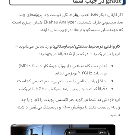
grade در جیب شما
اگر کارتان دیگر فقط نصب
روتر
خانگی نیست و با پروژه‌های چند
صد میلیونی طرف هستید، Ekahau Analyzer همان چیزی است
که مهندسان سیسکو و آرuba در جیب‌شان دارند.
کار واقعی در محیط صنعتی/بیمارستانی:
وارد سالن می‌شوید →
اپ را باز می‌کنید → در کمتر از ۵ دقیقه می‌فهمید:
کدام دستگاه صنعتی (اینورتر، جوشکار، دستگاه MRI)
روی باند ۲.۴GHz نویز می‌اندازد
تداخل رادار نظامی یا سیستم بی‌سیم قدیمی کجاست
دقیقاً کدام دیوار بتنی آرمه سیگنال ۵GHz را می‌کشد
اپ خودش به شما می‌گوید هر
اکسس‌ پوینت
را کجا و با چه
زاویه‌ای نصب کنید تا پوشش ۱۰۰٪ و روئمینگ بی‌نقص داشته
باشید.