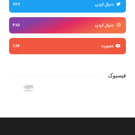
دنبال کردن
727
دنبال کردن
386
عضویت
284
فیسبوک