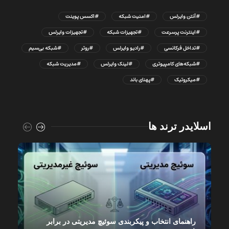
#آنتن وایرلس
#امنیت شبکه
#اکسس پوینت
#اینترنت پرسرعت
#تجهیزات شبکه
#تجهیزات وایرلس
#تداخل فرکانسی
#رادیو وایرلس
#روتر
#شبکه بی‌سیم
#شبکه‌های کامپیوتری
#لینک وایرلس
#مدیریت شبکه
#میکروتیک
#پهنای باند
اسلایدر ترند ها
راهنمای انتخاب و پیکربندی سوئیچ مدیریتی در برابر