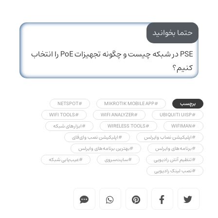
حتما بخوانید
PSE در شبکه چیست و چگونه تجهیزات PoE را انتخاب
کنیم؟
برچسب
#MIKROTIK MOBILE APP
#NETSPOT
#WIFI TOOLS
#WIFI ANALYZER
#UBIQUITI UISP
#WIFIMAN
#WIRELESS TOOLS
#ابزارهای شبکه
#اپلیکیشن نصاب وایرلس
#اپلیکیشن نصب وای‌فای
#برنامه‌های وایرلس
#بهترین برنامه‌های وایرلس
#تنظیم آنتن رادیویی
#سایت‌سروی
#عیب‌یابی شبکه
#نصب لینک رادیویی