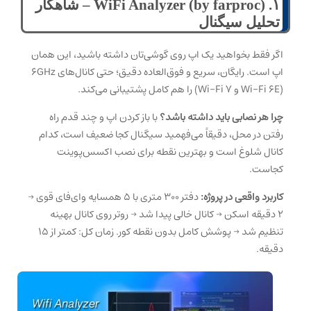
۱. WiFi Analyzer (by farproc) – شاهکار
تحلیل سیگنال
اگر فقط بخواهید یک اپ روی گوشی‌تان داشته باشید، این همان
اپ است. رایگان، سریع و فوق‌العاده دقیق؛ حتی کانال‌های ۶GHz
(Wi-Fi 6E و Wi-Fi 7) را هم کامل پشتیبانی می‌کند.
چرا هر نصابی باید داشته باشد؟
با باز کردن اپ و چند قدم راه
رفتن در محل، دقیقاً می‌فهمید سیگنال کجا ضعیف است، کدام
کانال شلوغ است و بهترین نقطه برای نصب اکسس‌پوینت
کجاست.
کاربرد واقعی در پروژه:
دفتر ۳۰۰ متری با ۵ همسایه وای‌فای قوی →
۲ دقیقه اسکن → کانال خالی پیدا شد → روتر روی کانال بهینه
تنظیم شد → پوشش کامل بدون نقطه کور. زمان کل: کمتر از ۱۵
دقیقه.