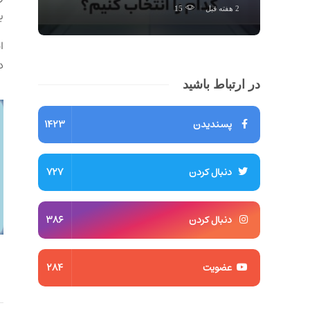
2 هفته قبل
15
ب
ا
‌
در ارتباط باشید
پسندیدن
1423
دنبال کردن
727
دنبال کردن
386
عضویت
284