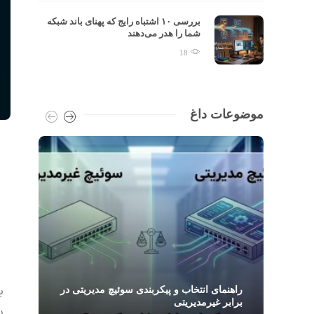
تفاوت TCP و UDP در Throughput:
بررسی ۱۰ اشتباه رایج که پهنای باند شبکه
شما را هدر می‌دهند
18
موضوعات داغ
ب
PSE در شبکه چیست و چگونه تجهیزات PoE
راهنمای انتخاب و پیکربندی سوئیچ مدیریتی در
برابر غیرمدیریتی
ر