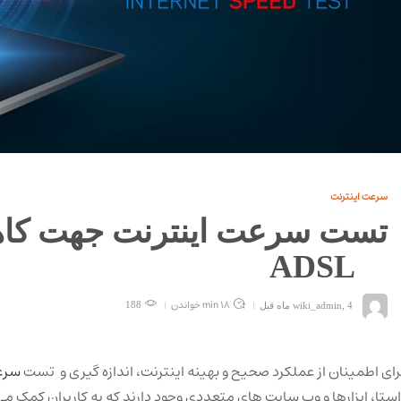
سرعت اینترنت
تست سرعت اینترنت جهت کا
ADSL
18 min
خواندن
4 ماه قبل
,
wiki_admin
188
رای اطمینان از عملکرد صحیح و بهینه اینترنت، اندازه‌ گیری و تست
سرع
استا، ابزارها و وب ‌سایت ‌های متعددی وجود دارند که به کاربران کمک می ‌