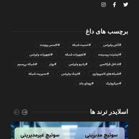
برچسب های داغ
#آنتن وایرلس
#امنیت شبکه
#اکسس پوینت
#اینترنت پرسرعت
#تجهیزات شبکه
#تجهیزات وایرلس
#تداخل فرکانسی
#رادیو وایرلس
#روتر
#شبکه بی‌سیم
#شبکه‌های کامپیوتری
#لینک وایرلس
#مدیریت شبکه
#میکروتیک
#پهنای باند
اسلایدر ترند ها