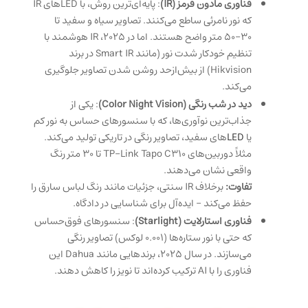
فناوری مادون قرمز (IR)
: پایه‌ای‌ترین روش، با LEDهای IR
که نور نامرئی ساطع می‌کنند. تصاویر سیاه و سفید تا
۳۰-۵۰ متر واضح هستند. اما در ۲۰۲۵، IR هوشمند با
تنظیم خودکار شدت نور (مانند Smart IR در برند
Hikvision) از بیش‌ازحد روشن شدن تصاویر جلوگیری
می‌کند.
دید در شب رنگی (Color Night Vision)
: یکی از
جذاب‌ترین نوآوری‌ها، که با سنسورهای حساس به نور کم
یا
LED
های سفید، تصاویر رنگی در تاریکی تولید می‌کند.
مثلاً دوربین‌های TP-Link Tapo C310 تا ۳۰ متر رنگ
واقعی نشان می‌دهند.
تفاوت:
برخلاف IR سنتی، جزئیات مانند رنگ لباس سارق را
حفظ می‌کند – ایده‌آل برای شناسایی در دادگاه.
فناوری استارلایت (Starlight)
: سنسورهای فوق‌حساس
که حتی با نور ستاره‌ها (۰.۰۰۱ لوکس) تصاویر رنگی
می‌سازند. در سال ۲۰۲۵، برندهایی مانند Dahua این
فناوری را با AI ترکیب کرده‌اند تا نویز را کاهش دهند.