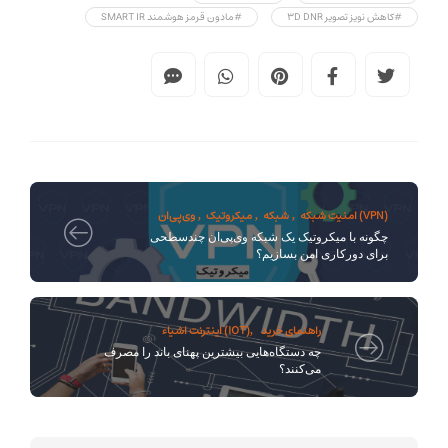
#کاهش نویز تصویر 3D DNR
#مادون قرمز هوشمند SMART IR
وی‌پی‌ان (VPN)
امنیت شبکه
شبکه
میکروتیک
,
,
,
چگونه با میکروتیک یک شبکه وی‌پی‌ان چندسطحی
برای دورکاری امن بسازیم؟
راهنمای خرید
اینترنت اشیاء (IOT)
,
چه دستگاه‌هایی بیشترین پهنای باند را مصرف
می‌کنند؟