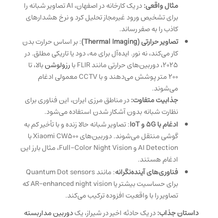
مثال واقعی:
در یک کارخانه در اصفهان، AI تصاویر شبانه را
برای تشخیص ورود غیرمجاز تحلیل کرد و نرخ هشدارهای
کاذب را به صفر رساند.
تصاویر حرارتی (Thermal Imaging)
: بر اساس حرارت بدن
کار می‌کند، نه نور. ایده‌آل برای مه، دود یا تاریکی مطلق. در
۲۰۲۵، دوربین‌های حرارتی مانند FLIR با
رزولوشن
بالا، تا
۲۰۰ متر پوشش می‌دهند و با CCTV معمولی ادغام
می‌شوند.
جذابیت متفاوت:
در مناطق مرزی ایران، این فناوری برای
نظارت شبانه بدون آشکار شدن استفاده می‌شود.
ادغام با ۵G و IoT
: تصاویر شبانه حالا زنده و با تأخیر کم به
گوشی منتقل می‌شوند. دوربین‌های Xiaomi CW500 با
AI Detection و Full-Color Night Vision، مثال بارز این
ادغام هستند.
فناوری‌های آینده‌نگرانه
: مانند Quantum Dot sensors
برای حساسیت بیشتر یا AR-enhanced night vision که
تصاویر را با واقعیت افزوده ترکیب می‌کند.
داستان جذاب:
در یک حادثه اخیر در شیراز، یک
دوربین مداربسته