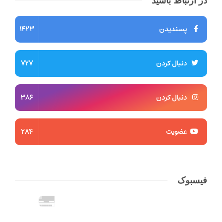
در ارتباط باشید
پسندیدن
1423
دنبال کردن
727
دنبال کردن
386
عضویت
284
فیسبوک