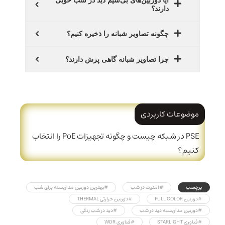
آیا دوربین‌های بی‌سیم دید در شب خوبی
دارند؟
چگونه تصاویر شبانه را ذخیره کنیم؟
چرا تصاویر شبانه گاهی پرش دارند؟
موضوعات کاربردی
PSE در شبکه چیست و چگونه تجهیزات PoE را انتخاب
کنیم؟
برچسب
#امنیت در شب
#بهترین دوربین مداربسته برای شب
#دوربین FULL COLOR
#دوربین حرارتی THERMAL
#دوربین مداربسته دید در شب
#دید در شب رنگی
#فناوری STARLIGHT
#فناوری WDR