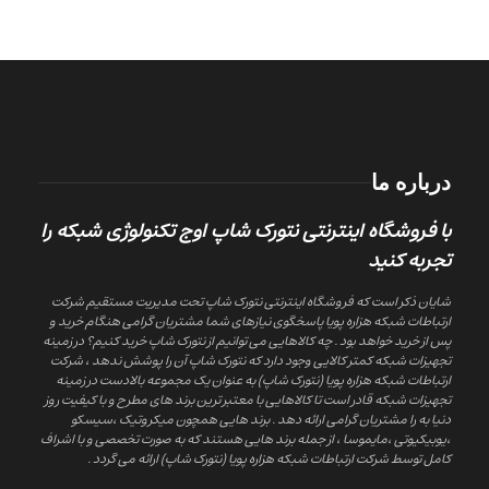
درباره ما
با فروشگاه اینترنتی نتورک شاپ اوج تکنولوژی شبکه را
تجربه کنید
شایان ذکر است که فروشگاه اینترنتی نتورک شاپ تحت مدیریت مستقیم شرکت
ارتباطات شبکه هزاره پویا پاسخگوی نیازهای شما مشتریان گرامی هنگام خرید و
پس از خرید خواهد بود . چه کالاهایی می توانیم از نتورک شاپ خرید کنیم؟ در زمینه
تجهیزات شبکه کمتر کالایی وجود دارد که نتورک شاپ آن را پوشش ندهد ، شرکت
ارتباطات شبکه هزاره پویا (نتورک شاپ) به عنوان یک مجموعه بالادست در زمینه
تجهیزات شبکه قادر است تا کالاهایی با معتبر ترین برند های مطرح و با کیفیت روز
دنیا به را مشتریان گرامی ارائه دهد . برند هایی همچون میکروتیک ،سیسکو
،یوبیکیوتی ،مایموسا ، از جمله برند هایی هستند که به صورت تخصصی و با اشراف
کامل توسط شرکت ارتباطات شبکه هزاره پویا (نتورک شاپ) ارائه می گردد .