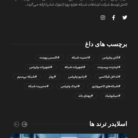
کامل توسط شرکت ارتباطات شبکه هزاره پویا (نتورک شاپ) ارائه می گردد .
برچسب های داغ
#آنتن وایرلس
#امنیت شبکه
#اکسس پوینت
#اینترنت پرسرعت
#تجهیزات شبکه
#تجهیزات وایرلس
#تداخل فرکانسی
#رادیو وایرلس
#روتر
#شبکه بی‌سیم
#شبکه‌های کامپیوتری
#لینک وایرلس
#مدیریت شبکه
#میکروتیک
#پهنای باند
اسلایدر ترند ها