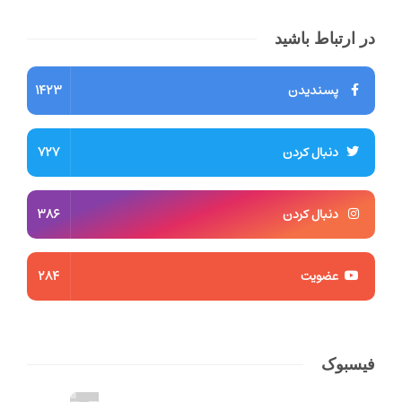
در ارتباط باشید
پسندیدن
1423
دنبال کردن
727
دنبال کردن
386
عضویت
284
فیسبوک