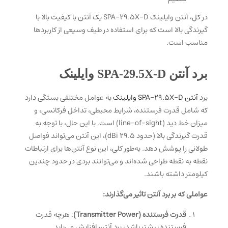
در کل، آنتن وایلینک SPA-29.5X-D یک آنتن با کیفیت بالا با
گیرندگی بالا است که برای استفاده در طیف وسیعی از کاربردها
مناسب است.
برد آنتن SPA-29.5X-D وایلینک
برد
آنتن SPA-29.5X-D وایلینک
به عوامل مختلفی بستگی دارد
که شامل قدرت فرستنده، شرایط محیطی، تداخل فرکانسی، و
میزان خط دید (line-of-sight) است. با این حال، با توجه به
قدرت گیرندگی بالا (حدود 29.5 dBi)، این آنتن می‌تواند فواصل
طولانی را پوشش دهد. به‌طور کلی، این نوع آنتن‌ها برای ارتباطات
نقطه به نقطه طراحی شده‌اند و می‌توانند بردی در حدود چندین
کیلومتر داشته باشند.
عواملی که بر برد آنتن تاثیر می‌گذارند:
قدرت فرستنده (Transmitter Power)
: هرچه قدرت
فرستنده بیشتر باشد، برد آنتن افزایش می‌یابد.