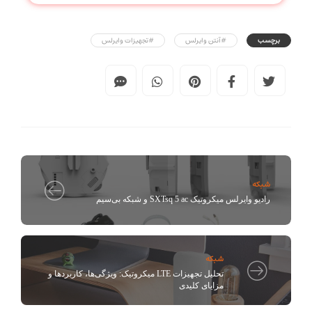
برچسب
#آنتن وایرلس
#تجهیزات وایرلس
شبکه
رادیو وایرلس میکروتیک SXTsq 5 ac و شبکه‌ بی‌سیم
شبکه
تحلیل تجهیزات LTE میکروتیک: ویژگی‌ها، کاربردها و
مزایای کلیدی