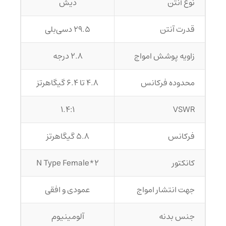
نوع آنتن
دیش
قدرت آنتن
29.5 دسی‌بلی
زاویه پوشش امواج
2.8 درجه
محدوده فرکانس
4.8 تا 6.4 گیگاهرتز
1.4:1
VSWR
فرکانس
5.8 گیگاهرتز
کانکتور
2*N Type Female
جهت انتشار امواج
عمودی و افقی
جنس بدنه
آلومینیوم