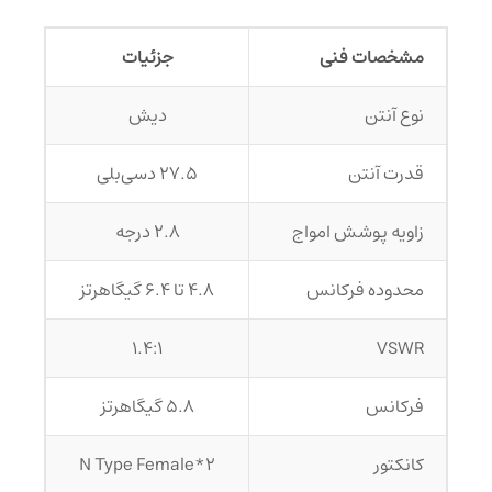
مشخصات فنی
جزئیات
نوع آنتن
دیش
قدرت آنتن
27.5 دسی‌بلی
زاویه پوشش امواج
2.8 درجه
محدوده فرکانس
4.8 تا 6.4 گیگاهرتز
1.4:1
VSWR
فرکانس
5.8 گیگاهرتز
کانکتور
2*N Type Female