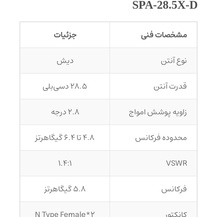
SPA-28.5X-D
مشخصات فنی
جزئیات
نوع آنتن
دیش
قدرت آنتن
28.5 دسی‌بلی
زاویه پوشش امواج
2.8 درجه
محدوده فرکانس
4.8 تا 6.4 گیگاهرتز
1.4:1
VSWR
فرکانس
5.8 گیگاهرتز
کانکتور
2*N Type Female