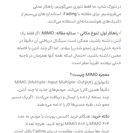
در نتورک شاپ، ما فقط تئوری نمی‌گوییم؛ راهکار عملی
می‌فروشیم. برای مقابله با
Fading
، استانداردهای بی‌سیم از
تکنیک‌های هوشمندانه‌ای استفاده می‌کنند.
√
راهکار اول: تنوع مکانی – ستاره مقاله: MIMO:
اگر فقط یک
آنتن داشته باشید، ممکن است سیگنال دریافتی آن دقیقاً در
ناحیه خنثی‌سازی (محو شدن) بیفتد. اما اگر چند آنتن با فاصله
معین داشته باشید، احتمال اینکه همه آنها همزمان در ناحیه
خنثی بیفتند تقریباً صفر است.
معجزه MIMO چیست؟
تکنولوژی MIMO (Multiple-Input Multiple-Output)
دقیقاً همین کار را می‌کند. مودم‌های جدید با چند آنتن،
چند نسخه از داده را ارسال و دریافت می‌کنند. اگر یک مسیر
محو شد، بقیه مسیرها کار را ادامه می‌دهند.
نکته خرید:
هنگام خرید اکسس پوینت یا مودم، به عدد
4×4 MIMO یا 8×8 MIMO توجه کنید. هرچه تعداد
جریان‌ها بیشتر باشد، مقاومت در برابر Fading بالاتر است.