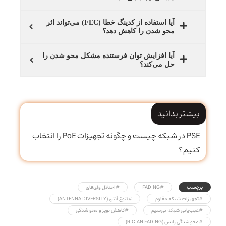
آیا استفاده از کدینگ خطا (FEC) می‌تواند اثر
محو شدن را کاهش دهد؟
آیا افزایش توان فرستنده مشکل محو شدن را
حل می‌کند؟
بیشتر بدانید
PSE در شبکه چیست و چگونه تجهیزات PoE را انتخاب
کنیم؟
برچسب
#FADING
#اختلال وای‌فای
#تجهیزات شبکه مقاوم
#تنوع آنتن (ANTENNA DIVERSITY)
#عیب‌یابی شبکه بی‌سیم
#کاهش نویز و محو شدگی
#محو شدگی رایس (RICIAN FADING)