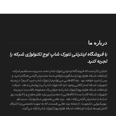
درباره ما
با فروشگاه اینترنتی نتورک شاپ اوج تکنولوژی شبکه را
تجربه کنید
شایان ذکر است که فروشگاه اینترنتی نتورک شاپ تحت مدیریت مستقیم شرکت
ارتباطات شبکه هزاره پویا پاسخگوی نیازهای شما مشتریان گرامی هنگام خرید و
پس از خرید خواهد بود . چه کالاهایی می توانیم از نتورک شاپ خرید کنیم؟ در زمینه
تجهیزات شبکه کمتر کالایی وجود دارد که نتورک شاپ آن را پوشش ندهد ، شرکت
ارتباطات شبکه هزاره پویا (نتورک شاپ) به عنوان یک مجموعه بالادست در زمینه
تجهیزات شبکه قادر است تا کالاهایی با معتبر ترین برند های مطرح و با کیفیت روز
دنیا به را مشتریان گرامی ارائه دهد . برند هایی همچون میکروتیک ،سیسکو
،یوبیکیوتی ،مایموسا ، از جمله برند هایی هستند که به صورت تخصصی و با اشراف
کامل توسط شرکت ارتباطات شبکه هزاره پویا (نتورک شاپ) ارائه می گردد .