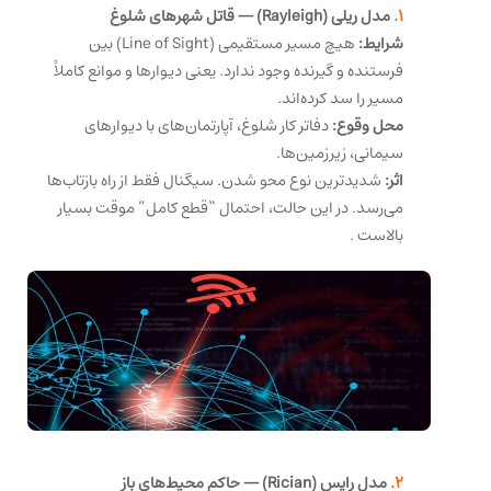
1.
مدل ریلی (Rayleigh) — قاتل شهرهای شلوغ
شرایط:
هیچ مسیر مستقیمی (Line of Sight) بین
فرستنده و گیرنده وجود ندارد. یعنی دیوارها و موانع کاملاً
مسیر را سد کرده‌اند.
محل وقوع:
دفاتر کار شلوغ، آپارتمان‌های با دیوارهای
سیمانی، زیرزمین‌ها.
اثر:
شدیدترین نوع محو شدن. سیگنال فقط از راه بازتاب‌ها
می‌رسد. در این حالت، احتمال “قطع کامل” موقت بسیار
بالاست
.
2.
مدل رایس (Rician) — حاکم محیط‌های باز