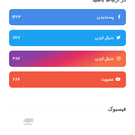
پسندیدن
1423
دنبال کردن
727
دنبال کردن
386
عضویت
284
فیسبوک