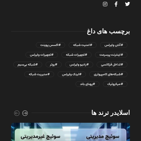
برچسب های داغ
#آنتن وایرلس
#امنیت شبکه
#اکسس پوینت
#اینترنت پرسرعت
#تجهیزات شبکه
#تجهیزات وایرلس
#تداخل فرکانسی
#رادیو وایرلس
#روتر
#شبکه بی‌سیم
#شبکه‌های کامپیوتری
#لینک وایرلس
#مدیریت شبکه
#میکروتیک
#پهنای باند
اسلایدر ترند ها