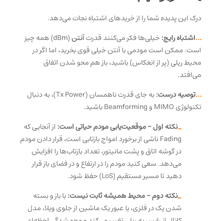
درک این پدیده شما را از خریدهای اشتباه نجات می‌دهد.
…
اشتباه رایج:
خیلی‌ها فکر می‌کنند قدرت
آنتن
(dBm) همه چیز
است. ممکن است مودمی با آنتن خیلی قوی بخرید، اما اگر در
محیط ریلی (پر از انعکاس) باشید، باز هم محو شدن اتفاق
می‌افتد.
…
توصیه درست:
به جای قدرت ناهمسان (Tx Power)، به دنبال
تکنولوژی MIMO و Beamforming باشید.
_
نکته اول – موقعیت‌یابی مودم حیاتی است:
از آنجایی که
Fading ناشی از برخورد امواج بازتابی است، قرار دادن مودم
در گوشه اتاق و پشت مانیتور، تعداد بازتاب‌ها را افزایش
می‌دهد. سعی کنید مودم را در ارتفاع و در فضای باز قرار
دهید تا مسیر مستقیم (LoS) حفظ شود.
_
نکته دوم – محیط همیشه ثابت نیست:
با باز و بسته
شدن یک در فلزی، یا عبور یک ماشین از جلوی ویلا، مدل
کانال از رایس به ریلی تغییر می‌کند و محو شدگی لحظه‌ای