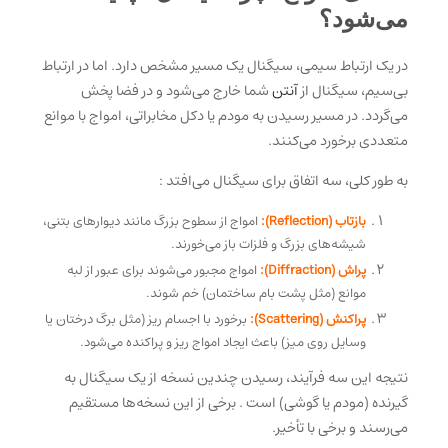
می‌شود؟
در یک ارتباط سیمی، سیگنال یک مسیر مشخص دارد. اما در ارتباط
بی‌سیم، سیگنال از
آنتن
شما خارج می‌شود و در فضا پخش
می‌گردد. در مسیر رسیدن به مودم یا دکل مخابراتی، امواج با موانع
متعددی برخورد می‌کنند.
به طور کلی، سه اتفاق برای سیگنال می‌افتد
:
بازتاب (Reflection):
امواج از سطوح بزرگ مانند دیوارهای بتنی،
شیشه‌های بزرگ و فلزات
باز می‌خورند.
پراش (Diffraction):
امواج مجبور می‌شوند برای عبور از لبه
موانع (مثل پشت بام ساختمان) خم شوند.
پراکنش (Scattering):
برخورد با اجسام ریز (مثل برگ درختان یا
وسایل روی میز) باعث ایجاد امواج ریز و پراکنده می‌شود.
نتیجه این سه فرآیند، رسیدن چندین نسخه از یک سیگنال به
گیرنده (مودم یا گوشی) است
. برخی از این نسخه‌ها مستقیم
می‌رسند و برخی با تأخیر.