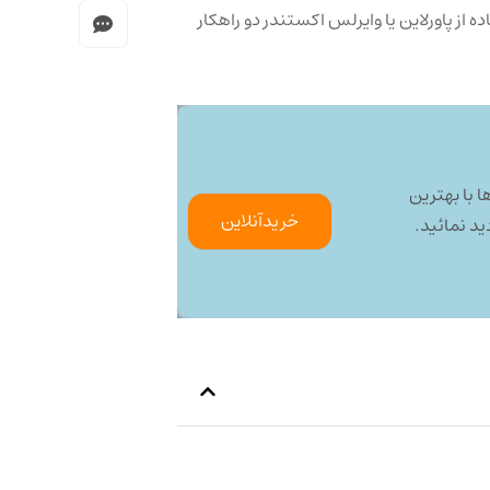
 از پاورلاین یا وایرلس اکستندر دو راهکار
 با بهترین
خرید‌آنلاین
د نمائید.