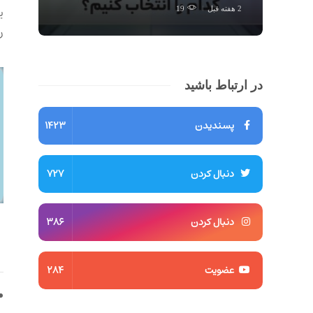
ی
2 هفته قبل
19
ر
در ارتباط باشید
پسندیدن
1423
دنبال کردن
727
دنبال کردن
386
عضویت
284