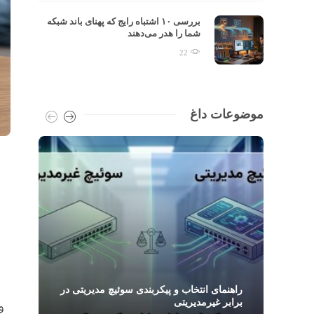
تفاوت TCP و UDP در Throughput:
بررسی ۱۰ اشتباه رایج که پهنای باند شبکه
شما را هدر می‌دهند
22
موضوعات داغ
PSE در شبکه چیست و چگونه تجهیزات PoE
راهنمای انتخاب و پیکربندی سوئیچ مدیریتی در
و
برابر غیرمدیریتی