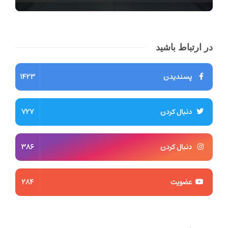
در ارتباط باشید
پسندیدن
1423
دنبال کردن
727
دنبال کردن
386
عضویت
284