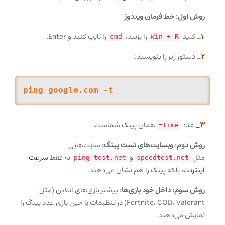
روش اول: خط فرمان ویندوز
1_
کلید
را بزنید،
را تایپ کنید و Enter.
cmd
Win + R
2_
دستور زیر را بنویسید:
ping google.com -t
3_
عدد
همان پینگ شماست.
time=
روش دوم: وبسایت‌های تست پینگ:
سایت‌هایی
مثل
و
نه فقط
سرعت
ping-test.net
speedtest.net
اینترنت
، بلکه پینگ را هم نشان می‌دهند.
روش سوم: داخل خود بازی‌ها:
بیشتر بازی‌های آنلاین (مثل
Fortnite، COD، Valorant) در تنظیمات یا حین بازی عدد پینگ را
نمایش می‌دهند.