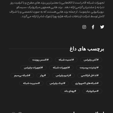
تجهیزات شبکه قادر است تا کالاهایی با معتبر ترین برند های مطرح و با کیفیت روز
دنیا به را مشتریان گرامی ارائه دهد . برند هایی همچون میکروتیک ،سیسکو
،یوبیکیوتی ،مایموسا ، از جمله برند هایی هستند که به صورت تخصصی و با اشراف
کامل توسط شرکت ارتباطات شبکه هزاره پویا (نتورک شاپ) ارائه می گردد .
برچسب های داغ
#آنتن وایرلس
#امنیت شبکه
#اکسس پوینت
#اینترنت پرسرعت
#تجهیزات شبکه
#تجهیزات وایرلس
#تداخل فرکانسی
#رادیو وایرلس
#روتر
#شبکه بی‌سیم
#شبکه‌های کامپیوتری
#لینک وایرلس
#مدیریت شبکه
#میکروتیک
#پهنای باند