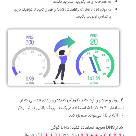
به هم‌خانه‌ای‌ها بگویید استریم نکنند
در روتر، QoS (Quality of Service) را فعال کنید تا ترافیک بازی
یا تماس اولویت بگیرد.
۴. روتر و مودم را آپدیت یا تعویض کنید:
روترهای قدیمی که از
استاندارد WiFi 4 یا 5 استفاده می‌کنند، پینگ بالایی دارند. روتر
WiFi 6 یا 6E می‌تواند معجزه کند.
۵. از DNS سریع استفاده کنید:
DNS گوگل
(
و
) یا کلودفلر (
) معمولاً از
1.1.1.1
8.8.4.4
8.8.8.8