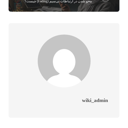
محو شدن در ارتباطات بی‌سیم (Fading) چیست؟
wiki_admin