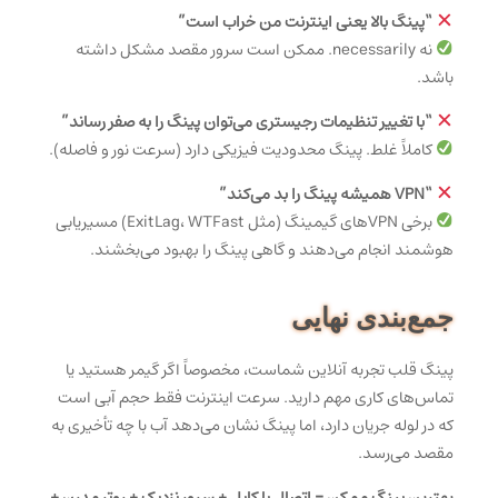
“پینگ بالا یعنی اینترنت من خراب است”
نه necessarily. ممکن است سرور مقصد مشکل داشته
باشد.
“با تغییر تنظیمات رجیستری می‌توان پینگ را به صفر رساند”
کاملاً غلط. پینگ محدودیت فیزیکی دارد (سرعت نور و فاصله).
“VPN همیشه پینگ را بد می‌کند”
برخی VPNهای گیمینگ (مثل ExitLag، WTFast) مسیریابی
هوشمند انجام می‌دهند و گاهی پینگ را بهبود می‌بخشند.
جمع‌بندی نهایی
پینگ قلب تجربه آنلاین شماست، مخصوصاً اگر گیمر هستید یا
تماس‌های کاری مهم دارید. سرعت اینترنت فقط حجم آبی است
که در لوله جریان دارد، اما پینگ نشان می‌دهد آب با چه تأخیری به
مقصد می‌رسد.
بهترین پینگ ممکن = اتصال با کابل + سرور نزدیک + روتر مدرن +