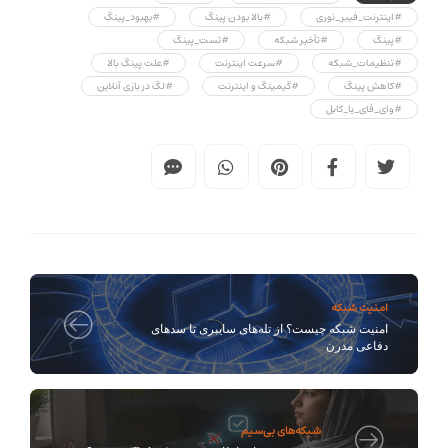
#اینترنت_فیبر_نوری
#بالا بودن پینگ
#بهبود_پینگ
#پینگ
#تأخیر شبکه
#تست_پینگ
#تنظیمات_شبکه
#سرعت اینترنت
#علت پینگ بالا
#کاهش پینگ
#گیمینگ و اینترنت
#لگ در بازی آنلاین
#وای_فای_یا_کابل
امنیت شبکه
امنیت شبکه چیست؟ از تله‌های سایبری تا سدهای
دفاعی مدرن
شبکه‌های بی‌سیم