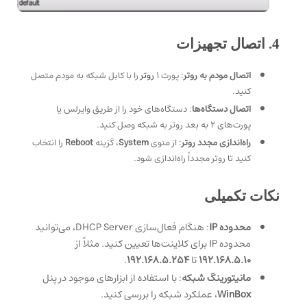
4. اتصال تجهیزات
اتصال مودم به روتر
: پورت ۱
روتر
را با کابل شبکه به مودم متصل
کنید.
اتصال دستگاه‌ها
: دستگاه‌های خود را از طریق وایرلس یا
پورت‌های ۲ به بعد روتر به شبکه وصل کنید.
راه‌اندازی مجدد روتر
: از منوی
System
، گزینه
Reboot
را انتخاب
کنید تا روتر مجدداً راه‌اندازی شود.
نکات تکمیلی
محدوده IP
: هنگام فعال‌سازی DHCP Server، می‌توانید
محدوده IP برای کلاینت‌ها تعیین کنید. مثلاً از
192.168.5.10
تا
192.168.5.254
.
مانیتورینگ شبکه
: با استفاده از ابزارهای موجود در پنل
WinBox
، عملکرد شبکه را بررسی کنید.