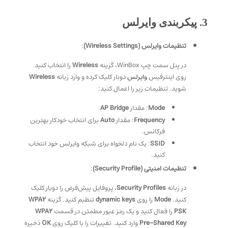
3. پیکربندی وایرلس
تنظیمات وایرلس (Wireless Settings)
:
در پنل سمت چپ WinBox، گزینه
Wireless
را انتخاب کنید.
روی اینترفیس
وایرلس
دوبار کلیک کرده و وارد زبانه
Wireless
شوید. تنظیمات زیر را اعمال کنید:
Mode
: مقدار
AP Bridge
.
Frequency
: مقدار
Auto
برای انتخاب خودکار بهترین
فرکانس.
SSID
: یک نام دلخواه برای شبکه وایرلس خود انتخاب
کنید.
تنظیمات امنیتی (Security Profile)
:
در زبانه
Security Profiles
، پروفایل پیش‌فرض را دوبار کلیک
کنید.
Mode
را روی
dynamic keys
تنظیم کنید. گزینه
WPA2
PSK
را فعال کنید و یک رمز عبور مطمئن در قسمت
WPA2
Pre-Shared Key
وارد کنید. تغییرات را با کلیک روی
OK
ذخیره