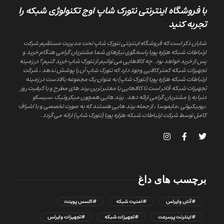
با فروشگاه اینترنتی نتورک شاپ اوج تکنولوژی شبکه را
تجربه کنید
شایان ذکر است که فروشگاه اینترنتی نتورک شاپ تحت مدیریت مستقیم شرکت
ارتباطات شبکه هزاره پویا پاسخگوی نیازهای شما مشتریان گرامی هنگام خرید و
پس از خرید خواهد بود . چه کالاهایی می توانیم از نتورک شاپ خرید کنیم؟ در زمینه
تجهیزات شبکه کمتر کالایی وجود دارد که نتورک شاپ آن را پوشش ندهد ، شرکت
ارتباطات شبکه هزاره پویا (نتورک شاپ) به عنوان یک مجموعه بالادست در زمینه
تجهیزات شبکه قادر است تا کالاهایی با معتبر ترین برند های مطرح و با کیفیت روز
دنیا به را مشتریان گرامی ارائه دهد . برند هایی همچون میکروتیک ،سیسکو
،یوبیکیوتی ،مایموسا ، از جمله برند هایی هستند که به صورت تخصصی و با اشراف
کامل توسط شرکت ارتباطات شبکه هزاره پویا (نتورک شاپ) ارائه می گردد .
برچسب های داغ
#آنتن وایرلس
#امنیت شبکه
#اکسس پوینت
#اینترنت پرسرعت
#تجهیزات شبکه
#تجهیزات وایرلس