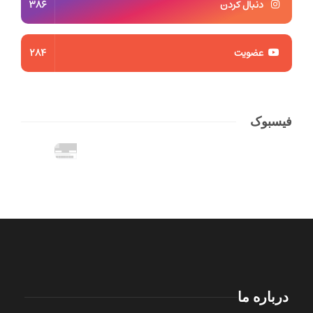
دنبال کردن
386
عضویت
284
فیسبوک
درباره ما