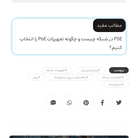
مطالب مفید
PSE در شبکه چیست و چگونه تجهیزات PoE را انتخاب
کنیم؟
برچسب
#پیکربندی روتر
#تجهیزات شبکه
#تنظیمات شبکه
#راهنمای سریع میکروتیک
#روتر
#میکروتیک