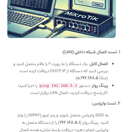
1. تست اتصال شبکه داخلی (LAN):
اتصال کابل
: یک دستگاه را به پورت ۲ یا بالاتر متصل کنید و
بررسی کنید که دستگاه از DHCP IP دریافت کرده است
(مثلاً
192.168.5.x
).
پینگ روتر
: دستور
را اجرا کنید؛
ping 192.168.5.1
اگر پاسخ دریافت کردید، اتصال LAN برقرار است.
2. تست وایرلس:
به SSID وایرلس متصل شوید و رمز عبور (WPA2) را وارد
کنید. پینگ روتر (
192.168.5.1
) را از دستگاه متصل به
وایرلس انجام دهید؛ دریافت پاسخ نشان‌دهنده اتصال