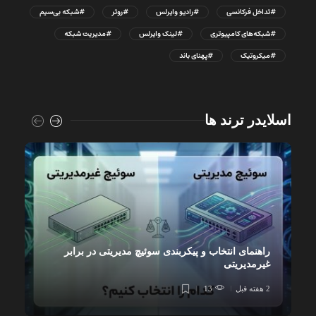
#تداخل فرکانسی
#رادیو وایرلس
#روتر
#شبکه بی‌سیم
#شبکه‌های کامپیوتری
#لینک وایرلس
#مدیریت شبکه
#میکروتیک
#پهنای باند
اسلایدر ترند ها
راهنمای انتخاب و پیکربندی سوئیچ مدیریتی در برابر
غیرمدیریتی
2 هفته قبل
13