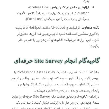
بزرگ.
ابزارهای خاص لینک وایرلس
: Wireless Link
Calculator میکروتیک برای محاسبه فرکانس، قدرت
سیگنال و از دست رفتن سیگنال (Path Loss).
نکته متفاوت:
از ابزارهای AI-based مانند NetSpot با قابلیت
یادگیری ماشین استفاده کنید تا پیش‌بینی تداخل‌ها دقیق‌تر
شود. این ابزارها می‌توانند الگوهای آب‌وهوایی را هم در نظر
بگیرند!
گام‌به‌گام انجام Site Survey حرفه‌ای
حالا که مقدمات نظری و اهمیت Professional Site Survey را
بررسی کردیم، وقت آن رسیده که وارد بخش عملی و واقعی شویم
– جایی که تفاوت بین یک نصب معمولی و یک لینک وایرلس
پایدار، پرسرعت و بدون دردسر مشخص می‌شود.
در ادامه، گام‌به‌گام دقیق فرآیند یک Site Survey حرفه‌ای را برای
شما آورده‌ایم. این مراحل را به ترتیب دنبال کنید تا بتوانید یک
بررسی کامل، بی‌نقص و قابل اعتماد انجام دهید – چه برای لینک