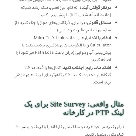
در نظر گرفتن آینده
: نه تنها نیاز فعلی، بلکه رشد شبکه
(مانند اضافه شدن IoT) را پیش‌بینی کنید.
مسائل قانونی
: در ایران، فرکانس‌های مجاز را چک کنید (از
سازمان تنظیم مقررات رادیویی).
ادغام با AI
: ابزارهایی مانند
’s Link
MikroTik
Calculator را با الگوریتم‌های یادگیری ترکیب کنید تا
پیش‌بینی آب‌وهوایی (باران باعث Path Loss می‌شود) را
اضافه کنید.
اشتباهات رایج اجتناب کنید
: کانال‌ها را فقط به ۲.۴
گیگاهرتز محدود نکنید؛ ۵ گیگاهرتز برای لینک‌های طولانی
بهتر است.
مثال واقعی: Site Survey برای یک
لینک PTP در کارخانه
فرض کنید می‌خواهید دو ساختمان کارخانه را با
لینک وایرلس
۵
کیلومتری متصل کنید.