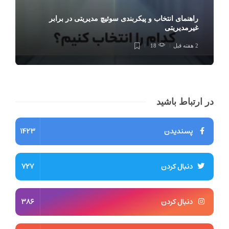
راهنمای انتخاب و پیکربندی سوئیچ مدیریتی در برابر
غیرمدیریتی
2 هفته قبل
18
در ارتباط باشید
پسندیدن
1423
دنبال کردن
727
دنبال کردن
386