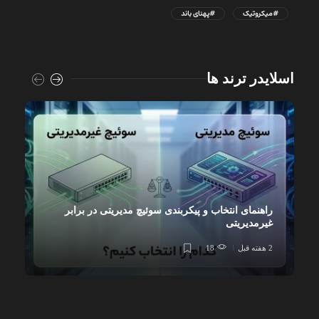
#میکروتیک
#پهنای باند
اسلایدر ترند ها
راهنمای انتخاب و پیکربندی سوئیچ مدیریتی در برابر
غیرمدیریتی
2 هفته قبل
18