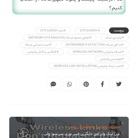
کنیم؟
برچسب
#SITE SURVEY
#ابزار SITE SURVEY
#پایداری لینک
#تحلیل محیط شبکه (NETWORK SITE ANALYSIS)
#تداخل شبکه (INTERFERENCE DETECTION)
#تست میدانی شبکه
#شبکه وایرلس (WIRELESS NETWORK)
#فرکانس و کانال وایرلس
#مهندسی وایرلس
#نصب لینک وایرلس (WIRELESS LINK INSTALLATION)
تجهیزات وایرلس
شبکه‌های بی‌سیم
,
چرا لینک وایرلس جایگزین فیبر نوری نمی‌شود ولی