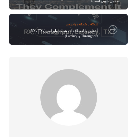
مکمل خوبی است؟
شبکه
شبکه و وایرلس
,
آشنایی با اصطلاحات شبکه وایرلس (RX، TX،
Throughput و Latency)