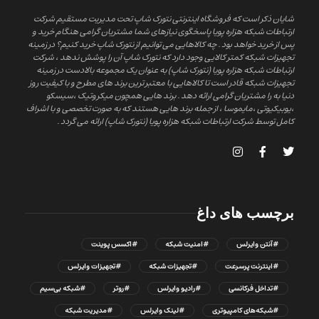
شایان ذکر است که فروشگاه اینترنتی نتورک شاپ تحت مدیریت مستقیم شرکت
ارتباطات شبکه هزاره پویا پاسخگوی نیازهای شما مشتریان گرامی هنگام خرید و
پس از خرید خواهد بود . چه کالاهایی می توانیم از نتورک شاپ خرید کنیم؟ در زمینه
تجهیزات شبکه کمتر کالایی وجود دارد که نتورک شاپ آن را پوشش ندهد ، شرکت
ارتباطات شبکه هزاره پویا (نتورک شاپ) به عنوان یک مجموعه بالادست در زمینه
تجهیزات شبکه قادر است تا کالاهایی با معتبر ترین برند های مطرح و با کیفیت روز
دنیا به را مشتریان گرامی ارائه دهد . برند هایی همچون میکروتیک ،سیسکو
،یوبیکیوتی ،مایموسا ، از جمله برند هایی هستند که به صورت تخصصی و با اشراف
کامل توسط شرکت ارتباطات شبکه هزاره پویا (نتورک شاپ) ارائه می گردد .
برچسب های داغ
#آنتن وایرلس
#امنیت شبکه
#اکسس پوینت
#اینترنت پرسرعت
#تجهیزات شبکه
#تجهیزات وایرلس
#تداخل فرکانسی
#رادیو وایرلس
#روتر
#شبکه بی‌سیم
#شبکه‌های کامپیوتری
#لینک وایرلس
#مدیریت شبکه