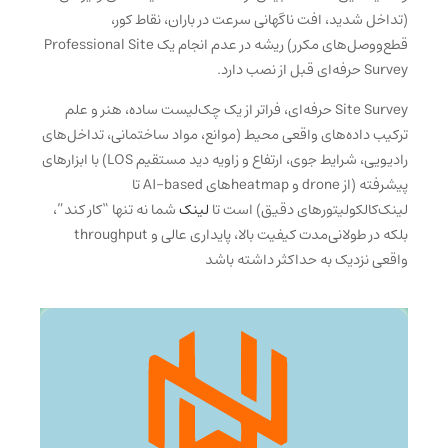
(تداخل شدید، افت ناگهانی سرعت در باران، نقاط کور،
قطع‌ووصل‌های مکرر) ریشه در عدم انجام یک Professional Site
Survey حرفه‌ای قبل از نصب دارد.
Site Survey حرفه‌ای، فراتر از یک چک‌لیست ساده، هنر و علم
ترکیب داده‌های واقعی محیط (موانع، مواد ساختمانی، تداخل‌های
رادیویی، شرایط جوی، ارتفاع و زاویه دید مستقیم LOS) با ابزارهای
پیشرفته (از drone و heatmapهای AI-based تا
لینک‌کالکولیتورهای دقیق) است تا
لینک
شما نه تنها “کار کند”،
بلکه در طولانی‌مدت کیفیت بالا، پایداری عالی و throughput
واقعی نزدیک به حداکثر داشته باشد