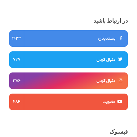
در ارتباط باشید
پسندیدن
1423
دنبال کردن
727
دنبال کردن
386
عضویت
284
فیسبوک