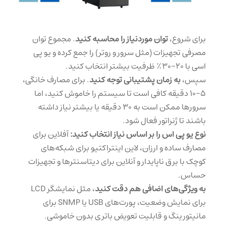
برای شروع،
توان موردنیاز
را محاسبه کنید
. مجموع توان
مصرفی تجهیزات (مثل سرور و روتر) را جمع کرده و یو پی
اسی با 20-30٪ ظرفیت بیشتر انتخاب کنید.
سپس،
به
زمان پشتیبانی
توجه کنید
. برای مصارف خانگی،
5-10 دقیقه کافی است تا سیستم را خاموش کنید، اما
سرورها ممکن است به 30 دقیقه یا بیشتر نیاز داشته
باشند تا ژنراتور فعال شود.
نوع یو پی اس
را بر اساس نیاز انتخاب کنید:
آفلاین برای
مصارف ساده و ارزان، لاین اینتراکتیو برای شبکه‌های
کوچک با برق ناپایدار و آنلاین برای دیتاسنترها و تجهیزات
حساس.
به
ویژگی‌های اضافی
هم دقت کنید
، مثل نمایشگر LCD
برای نمایش وضعیت، پورت‌های USB یا SNMP برای
مانیتورینگ و قابلیت تعویض باتری بدون خاموشی.