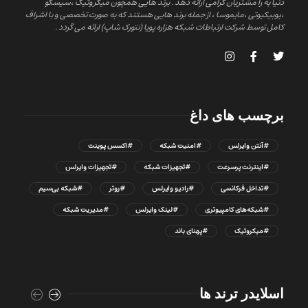
دنیا به را مشتریان گرامی ارائه دهد . برند هایی همچون میکروتیک ،سیسکو
،یوبیکیوتی ،مایموسا ، از جمله برند هایی هستند که به صورت تخصصی و با اشراف
کامل توسط شرکت ارتباطات شبکه هزاره پویا (نتورک شاپ) ارائه می گردد .
برچسب های داغ
#آنتن وایرلس
#امنیت شبکه
#اکسس پوینت
#اینترنت پرسرعت
#تجهیزات شبکه
#تجهیزات وایرلس
#تداخل فرکانسی
#رادیو وایرلس
#روتر
#شبکه بی‌سیم
#شبکه‌های کامپیوتری
#لینک وایرلس
#مدیریت شبکه
#میکروتیک
#پهنای باند
اسلایدر ترند ها