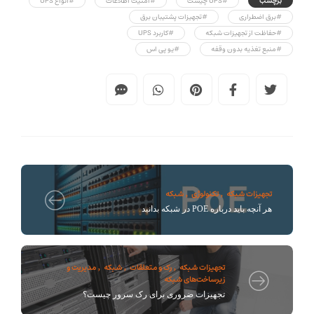
برچسب
#UPS چیست
#امنیت اطلاعات
#انواع UPS
#برق اضطراری
#تجهیزات پشتیبان برق
#حفاظت از تجهیزات شبکه
#کاربرد UPS
#منبع تغذیه بدون وقفه
#یو پی اس
تجهیزات شبکه
تکنولوژی
شبکه
,
,
هر آنچه باید درباره POE در شبکه بدانید
تجهیزات شبکه
رک و متعلقات
شبکه
مدیریت و
,
,
,
زیرساخت‌های شبکه
تجهیزات ضروری برای رک سرور چیست؟