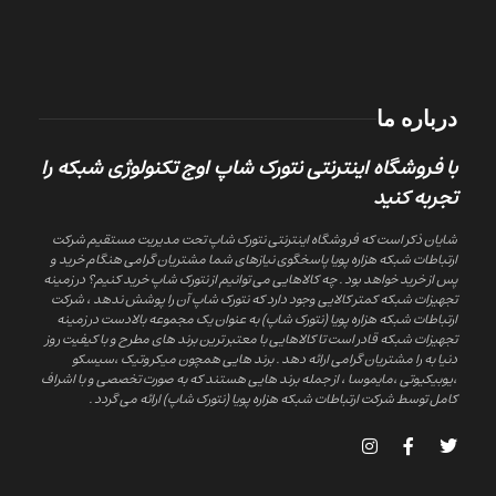
درباره ما
با فروشگاه اینترنتی نتورک شاپ اوج تکنولوژی شبکه را
تجربه کنید
شایان ذکر است که فروشگاه اینترنتی نتورک شاپ تحت مدیریت مستقیم شرکت
ارتباطات شبکه هزاره پویا پاسخگوی نیازهای شما مشتریان گرامی هنگام خرید و
پس از خرید خواهد بود . چه کالاهایی می توانیم از نتورک شاپ خرید کنیم؟ در زمینه
تجهیزات شبکه کمتر کالایی وجود دارد که نتورک شاپ آن را پوشش ندهد ، شرکت
ارتباطات شبکه هزاره پویا (نتورک شاپ) به عنوان یک مجموعه بالادست در زمینه
تجهیزات شبکه قادر است تا کالاهایی با معتبر ترین برند های مطرح و با کیفیت روز
دنیا به را مشتریان گرامی ارائه دهد . برند هایی همچون میکروتیک ،سیسکو
،یوبیکیوتی ،مایموسا ، از جمله برند هایی هستند که به صورت تخصصی و با اشراف
کامل توسط شرکت ارتباطات شبکه هزاره پویا (نتورک شاپ) ارائه می گردد .