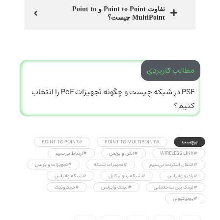
تفاوت Point to Point و Point to
MultiPoint چیست؟
مطالب کاربردی
PSE در شبکه چیست و چگونه تجهیزات PoE را انتخاب
کنیم؟
برچسب
#POINT TO MULTIPOINT
#POINT TO POINT
#WIRELESS LINK
#آنتن وایرلس
#ارتباط بی‌سیم
#انتقال اینترنت بی‌سیم
#تجهیزات شبکه
#تجهیزات وایرلس
#رادیو وایرلس
#شبکه بدون کابل
#شبکه وایرلس
#لینک بین ساختمانی
#لینک وایرلس
#میکروتیک
#یوبیکیوتی