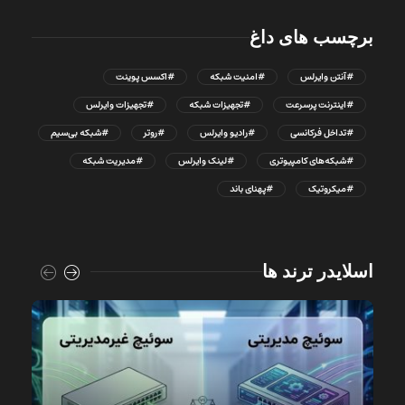
برچسب های داغ
#آنتن وایرلس
#امنیت شبکه
#اکسس پوینت
#اینترنت پرسرعت
#تجهیزات شبکه
#تجهیزات وایرلس
#تداخل فرکانسی
#رادیو وایرلس
#روتر
#شبکه بی‌سیم
#شبکه‌های کامپیوتری
#لینک وایرلس
#مدیریت شبکه
#میکروتیک
#پهنای باند
اسلایدر ترند ها