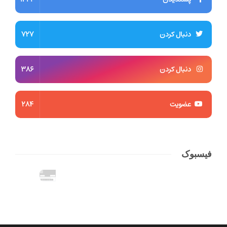
دنبال کردن
727
دنبال کردن
386
عضویت
284
فیسبوک