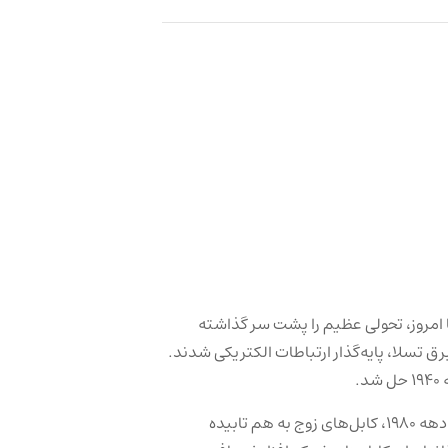
شبکه، از ابتدای اختراع تلگراف توسط ساموئل مورس در دهه 1840 تا امروز، تحولی عظیم را پشت سر گذاشته
 بل و انتقال برق تسلا، پایه‌گذار ارتباطات الکتریکی شدند.
دهه 1970 با معرفی اترنت، استاندارد شبکه‌های کامپیوتری آغاز شد، و در دهه 1980، کابل‌های زوج به هم تابیده