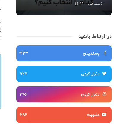
2 هفته قبل
15
ن
ک
ز
در ارتباط باشید
ت
پسندیدن
1423
دنبال کردن
727
دنبال کردن
386
عضویت
284