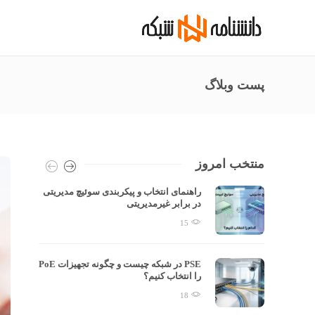
پست وبلاگ
منتخب امروز
راهنمای انتخاب و پیکربندی سوئیچ مدیریتی
در برابر غیرمدیریتی
15
 معمای
PSE در شبکه چیست و چگونه تجهیزات PoE
را انتخاب کنیم؟
18