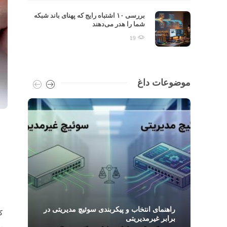
تفاوت TCP و UDP در Throughput:
بررسی ۱۰ اشتباه رایج که پهنای باند شبکه
شما را هدر می‌دهند
19
موضوعات داغ
ک
PSE در شبکه چیست و چگونه تجهیزات PoE
راهنمای انتخاب و پیکربندی سوئیچ مدیریتی در
برابر غیرمدیریتی
س